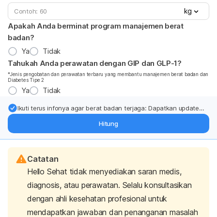
kg
Apakah Anda berminat program manajemen berat
badan?
Ya
Tidak
Tahukah Anda perawatan dengan GIP dan GLP-1?
*Jenis pengobatan dan perawatan terbaru yang membantu manajemen berat badan dan
Diabetes Tipe 2
Ya
Tidak
Ikuti terus infonya agar berat badan terjaga: Dapatkan update
dari pakar mengenai dukungan dan perawatan berat badan
Hitung
langsung ke inbox Anda.
Catatan
Hello Sehat tidak menyediakan saran medis,
diagnosis, atau perawatan. Selalu konsultasikan
dengan ahli kesehatan profesional untuk
mendapatkan jawaban dan penanganan masalah