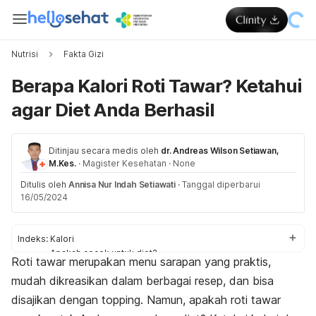
Nutrisi
Fakta Gizi
Berapa Kalori Roti Tawar? Ketahui
agar Diet Anda Berhasil
Ditinjau secara medis oleh
dr. Andreas Wilson Setiawan,
M.Kes.
·
Magister Kesehatan
·
None
Ditulis oleh
Annisa Nur Indah Setiawati
·
Tanggal diperbarui
16/05/2024
Indeks:
Kalori
Apakah cocok untuk diet?
Roti tawar merupakan menu sarapan yang praktis,
Resep sehat
mudah dikreasikan dalam berbagai resep, dan bisa
disajikan dengan
topping
.
Namun, apakah roti tawar