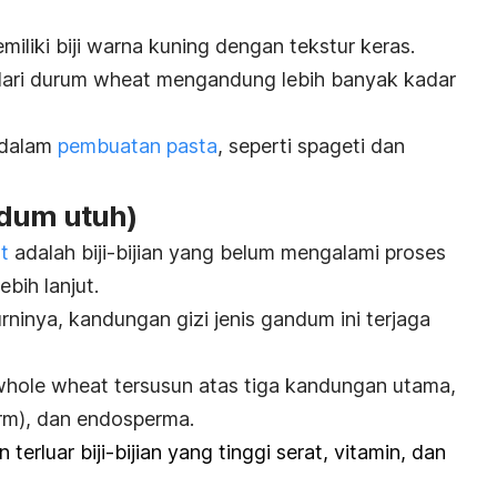
iliki biji warna kuning dengan tekstur keras.
dari
durum wheat
mengandung lebih banyak kadar
 dalam
pembuatan pasta
, seperti spageti dan
dum utuh)
t
adalah biji-bijian yang belum mengalami proses
bih lanjut.
ninya, kandungan gizi jenis gandum ini terjaga
whole wheat
tersusun atas tiga kandungan utama,
rm
), dan endosperma.
n terluar biji-bijian yang tinggi serat, vitamin, dan