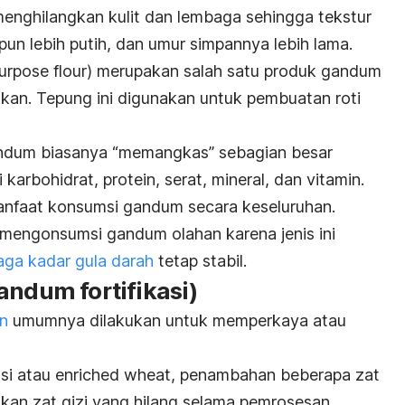
enghilangkan kulit dan lembaga sehingga tekstur
un lebih putih, dan umur simpannya lebih lama.
purpose flour
) merupakan salah satu produk gandum
ukan.
Tepung ini digunakan untuk pembuatan roti
ndum biasanya “memangkas” sebagian besar
 karbohidrat, protein, serat, mineral, dan vitamin.
anfaat konsumsi gandum secara keseluruhan.
i mengonsumsi gandum olahan karena jenis ini
aga kadar gula darah
tetap stabil.
andum fortifikasi)
an
umumnya dilakukan untuk memperkaya atau
si atau
enriched wheat
, penambahan beberapa zat
ikan zat gizi yang hilang selama pemrosesan.