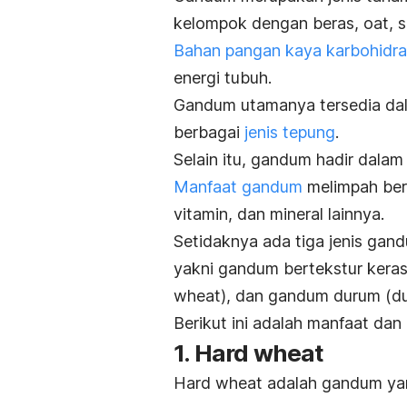
kelompok dengan beras,
oat
, 
Bahan pangan kaya karbohidra
energi tubuh.
Gandum utamanya tersedia dala
berbagai
jenis tepung
.
Selain itu, gandum hadir dalam 
Manfaat gandum
melimpah berk
vitamin, dan mineral lainnya.
Setidaknya ada tiga jenis ga
yakni gandum bertekstur keras
wheat
), dan gandum durum (
d
Berikut ini adalah manfaat dan
1.
Hard wheat
Hard wheat
adalah gandum yang