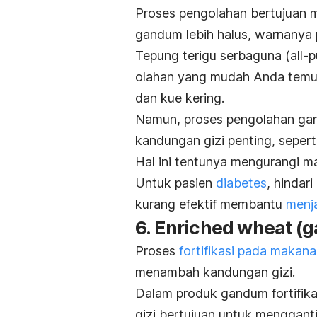
Proses pengolahan bertujuan m
gandum lebih halus, warnanya p
Tepung terigu serbaguna (
all-
olahan yang mudah Anda tem
dan kue kering.
Namun, proses pengolahan ga
kandungan gizi penting, seperti
Hal ini tentunya mengurangi m
Untuk pasien
diabetes
, hindar
kurang efektif membantu
menj
6.
Enriched wheat
(g
Proses
fortifikasi pada makan
menambah kandungan gizi.
Dalam produk gandum fortifika
gizi bertujuan untuk menggant