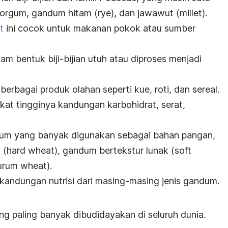
sorgum, gandum hitam (
rye
), dan jawawut (
millet
).
t
ini cocok untuk makanan pokok atau sumber
m bentuk biji-bijian utuh atau diproses menjadi
berbagai produk olahan seperti kue, roti, dan sereal.
at tingginya kandungan karbohidrat, serat,
ndum yang banyak digunakan sebagai bahan pangan,
 (
hard wheat
), gandum bertekstur lunak (
soft
urum wheat
).
 kandungan nutrisi dari masing-masing jenis gandum.
 paling banyak dibudidayakan di seluruh dunia.