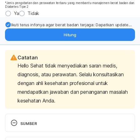
*Jenis pengobatan dan perawatan terbaru yang membantu manajemen berat badan dan
Diabetes Tipe 2
Ya
Tidak
Ikuti terus infonya agar berat badan terjaga: Dapatkan update
dari pakar mengenai dukungan dan perawatan berat badan
Hitung
langsung ke inbox Anda.
Catatan
Hello Sehat tidak menyediakan saran medis,
diagnosis, atau perawatan. Selalu konsultasikan
dengan ahli kesehatan profesional untuk
mendapatkan jawaban dan penanganan masalah
kesehatan Anda.
SUMBER
Gluconeogenesis – Chemistry LibreTexts. (2013). 