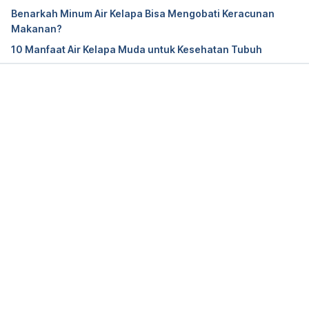
properties: A review. Fruits, 67(2), 87-107. 
Retrieved 
Benarkah Minum Air Kelapa Bisa Mengobati Keracunan
22 March 2021, 
Makanan?
from
 http://dx.doi.org/10.1051/fruits/2012002.
10 Manfaat Air Kelapa Muda untuk Kesehatan Tubuh
What is coconut water and what’s behind the 
Memuat...
hype? – Mayo Clinic
. 
Mayoclinic.org. (2021). 
Retrieved 22 March 2021, 
from 
https://www.mayoclinic.org/healthy-
lifestyle/nutrition-and-healthy-eating/expert-
answers/coconut-water/faq-20207812.