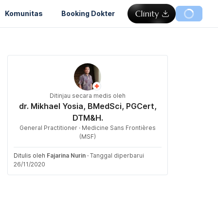
Komunitas
Booking Dokter
Ditinjau secara medis oleh
dr. Mikhael Yosia, BMedSci, PGCert,
DTM&H.
General Practitioner · Medicine Sans Frontières
(MSF)
Ditulis oleh
Fajarina Nurin
·
Tanggal diperbarui
26/11/2020