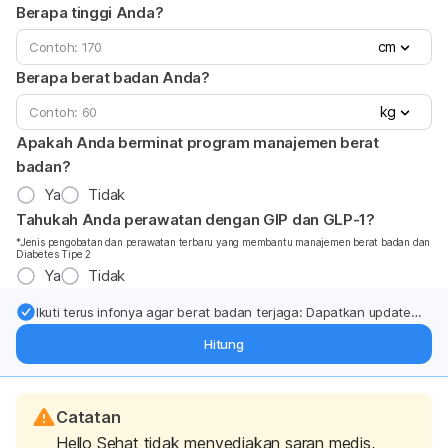
Berapa tinggi Anda?
cm
Berapa berat badan Anda?
kg
Apakah Anda berminat program manajemen berat
badan?
Ya
Tidak
Tahukah Anda perawatan dengan GIP dan GLP-1?
*Jenis pengobatan dan perawatan terbaru yang membantu manajemen berat badan dan
Diabetes Tipe 2
Ya
Tidak
Ikuti terus infonya agar berat badan terjaga: Dapatkan update
dari pakar mengenai dukungan dan perawatan berat badan
Hitung
langsung ke inbox Anda.
Catatan
Hello Sehat tidak menyediakan saran medis,