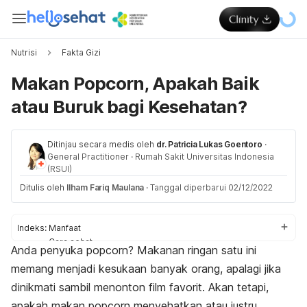
Nutrisi
Fakta Gizi
Makan Popcorn, Apakah Baik
atau Buruk bagi Kesehatan?
Ditinjau secara medis oleh
dr. Patricia Lukas Goentoro
·
General Practitioner
·
Rumah Sakit Universitas Indonesia
(RSUI)
Ditulis oleh
Ilham Fariq Maulana
·
Tanggal diperbarui 02/12/2022
Indeks:
Manfaat
Cara sehat
Anda penyuka
popcorn
?
Makanan ringan
satu ini
Risiko
memang menjadi kesukaan banyak orang, apalagi jika
dinikmati sambil menonton film favorit. Akan tetapi,
apakah makan
popcorn
menyehatkan atau justru