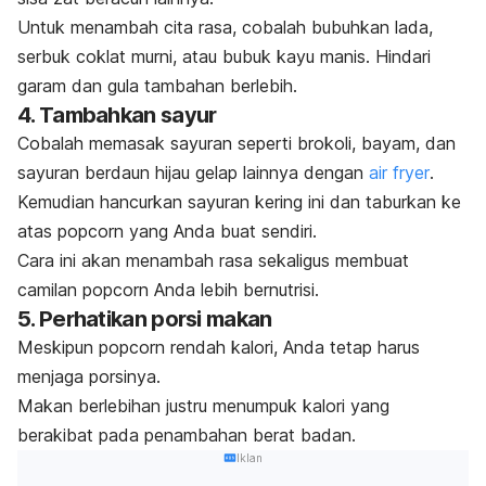
Untuk menambah cita rasa, cobalah bubuhkan
lada,
serbuk coklat murni, atau bubuk kayu manis. H
indari
garam dan gula tambahan berlebih.
4. Tambahkan sayur
Cobalah memasak
sayuran seperti brokoli, bayam, dan
sayuran berdaun hijau gelap lainnya dengan
air fryer
.
Kemudian hancurkan sayuran kering ini dan taburkan ke
atas
popcorn
yang Anda buat sendiri.
Cara ini akan menambah rasa sekaligus membuat
camilan
popcorn
Anda lebih bernutrisi.
5. Perhatikan porsi makan
Meskipun
popcorn
rendah kalori, Anda tetap harus
menjaga porsinya.
Makan berlebihan justru menumpuk kalori yang
berakibat pada penambahan berat badan.
Iklan