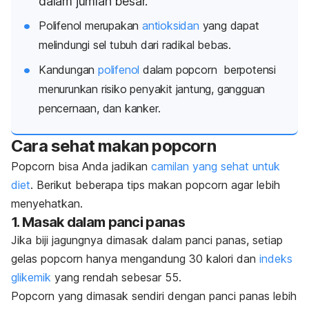
dalam jumlah besar.
Polifenol
merupakan
antioksidan
yang dapat
melindungi sel tubuh dari radikal bebas.
Kandungan
polifenol
dalam
popcorn
berpotensi
menurunkan risiko penyakit jantung, gangguan
pencernaan, dan kanker.
Cara sehat makan
popcorn
P
opcorn
bisa Anda jadikan
camilan yang sehat untuk
diet
.
Berikut beberapa tips makan
popcorn
agar
lebih
menyehatkan.
1. Masak dalam panci panas
Jika biji jagungnya dimasak dalam panci panas, setiap
gelas
popcorn
hanya mengandung 30 kalori dan
indeks
glikemik
yang rendah sebesar 55.
Popcorn
yang dimasak sendiri dengan panci panas lebih