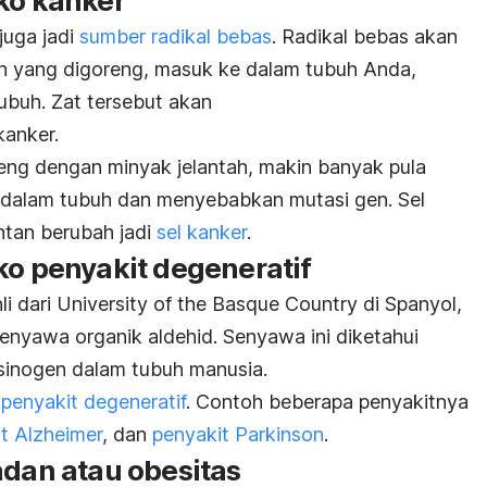
ko kanker
 juga jadi
sumber radikal bebas
. Radikal bebas akan
an yang digoreng, masuk ke dalam tubuh Anda,
ubuh. Zat tersebut akan
anker.
ng dengan minyak jelantah, makin banyak pula
dalam tubuh dan menyebabkan mutasi gen. Sel
ntan berubah jadi
sel kanker
.
ko penyakit degeneratif
li dari University of the Basque Country di Spanyol,
nyawa organik aldehid. Senyawa ini diketahui
sinogen dalam tubuh manusia.
u
penyakit degeneratif
. Contoh beberapa penyakitnya
t Alzheimer
, dan
penyakit Parkinson
.
adan atau obesitas