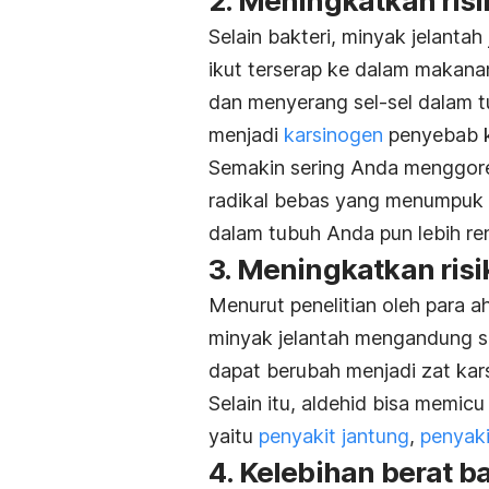
2. Meningkatkan risi
Selain bakteri, minyak jelantah
ikut terserap ke dalam makan
dan
menyerang sel-sel dalam t
menjadi
karsinogen
penyebab k
Semakin sering Anda menggore
radikal bebas yang menumpuk 
dalam tubuh Anda pun lebih re
3. Meningkatkan risi
Menurut penelitian oleh para ah
minyak jelantah mengandung se
dapat berubah menjadi zat kar
Selain itu, aldehid bisa memic
yaitu
penyakit jantung
,
penyaki
4. Kelebihan berat b