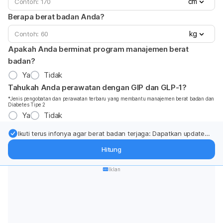
cm
Berapa berat badan Anda?
kg
Apakah Anda berminat program manajemen berat
badan?
Ya
Tidak
Tahukah Anda perawatan dengan GIP dan GLP-1?
*Jenis pengobatan dan perawatan terbaru yang membantu manajemen berat badan dan
Diabetes Tipe 2
Ya
Tidak
Ikuti terus infonya agar berat badan terjaga: Dapatkan update
dari pakar mengenai dukungan dan perawatan berat badan
Hitung
langsung ke inbox Anda.
Iklan