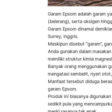
Garam Epsom adalah garam yan
(belerang), serta oksigen hin
Garam Epsom dinamai demikian 
Surrey, Inggris.
Meskipun disebut “garam”, ga
Anda gunakan dalam masakan se
memiliki struktur
kimia magnesi
Banyak orang menggunakan ga
mengatasi sembelit, nyeri otot
Manfaat tersebut diduga beras
garam Epsom.
Produk ini biasanya digunakan 
sedikit pula yang mencampurka
meski rasanya tak enak.