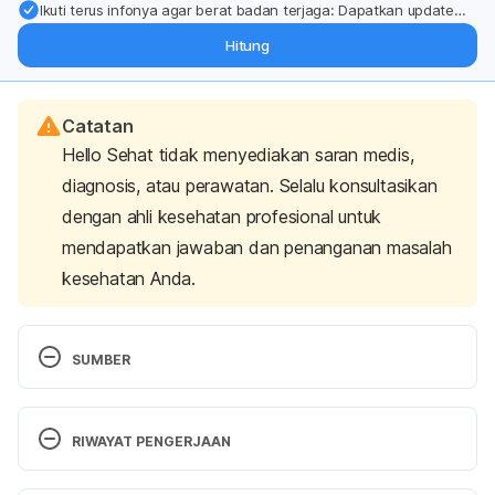
Ikuti terus infonya agar berat badan terjaga: Dapatkan update
dari pakar mengenai dukungan dan perawatan berat badan
Hitung
langsung ke inbox Anda.
Catatan
Hello Sehat tidak menyediakan saran medis,
diagnosis, atau perawatan. Selalu konsultasikan
dengan ahli kesehatan profesional untuk
mendapatkan jawaban dan penanganan masalah
kesehatan Anda.
SUMBER
Whipping Cream 
(N.d.). Retrieved 07 February 
2025, from 
https://fdc.nal.usda.gov/food-
RIWAYAT PENGERJAAN
details/170859/nutrients
Versi Terbaru