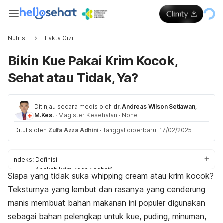
Nutrisi
Fakta Gizi
Bikin Kue Pakai Krim Kocok,
Sehat atau Tidak, Ya?
Ditinjau secara medis oleh
dr. Andreas Wilson Setiawan,
M.Kes.
·
Magister Kesehatan
·
None
Ditulis oleh
Zulfa Azza Adhini
·
Tanggal diperbarui 17/02/2025
Indeks:
Definisi
Apakah krim kocok sehat?
Siapa yang tidak suka
whipping cream
atau krim kocok?
Cara sehat konsumsi
Teksturnya yang lembut dan rasanya yang cenderung
manis membuat bahan makanan ini populer digunakan
sebagai bahan pelengkap untuk kue, puding, minuman,