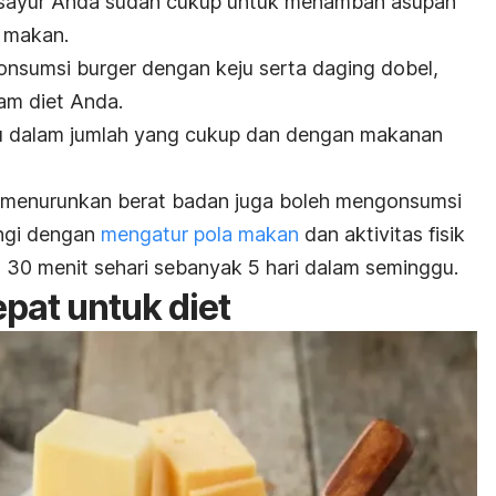
si sayur Anda sudah cukup untuk menambah asupan
i makan.
gonsumsi
burger
dengan keju serta daging dobel,
am diet Anda.
eju dalam jumlah yang cukup dan dengan makanan
 menurunkan berat badan juga boleh mengonsumsi
ngi dengan
mengatur pola makan
dan aktivitas fisik
a 30 menit sehari sebanyak 5 hari dalam seminggu.
epat untuk diet