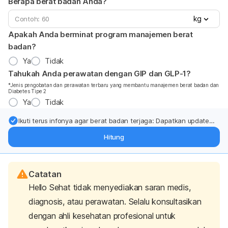
Berapa berat badan Anda?
kg
Apakah Anda berminat program manajemen berat
badan?
Ya
Tidak
Tahukah Anda perawatan dengan GIP dan GLP-1?
*Jenis pengobatan dan perawatan terbaru yang membantu manajemen berat badan dan
Diabetes Tipe 2
Ya
Tidak
Ikuti terus infonya agar berat badan terjaga: Dapatkan update
dari pakar mengenai dukungan dan perawatan berat badan
Hitung
langsung ke inbox Anda.
Catatan
Hello Sehat tidak menyediakan saran medis,
diagnosis, atau perawatan. Selalu konsultasikan
dengan ahli kesehatan profesional untuk