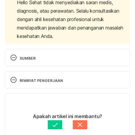
Hello Sehat tidak menyediakan saran medis,
diagnosis, atau perawatan. Selalu konsultasikan
dengan ahli kesehatan profesional untuk
mendapatkan jawaban dan penanganan masalah
kesehatan Anda.
SUMBER
Gallstones, D., & Health, N. (2021). Dieting & 
RIWAYAT PENGERJAAN
Gallstones | NIDDK. Retrieved 10 December 2021, 
from 
https://www.niddk.nih.gov/health-
Versi Terbaru
information/digestive-diseases/gallstones/dieting
07/09/2023
Ditulis oleh 
Diah Ayu Lestari
Apakah artikel ini membantu?
Ditinjau secara medis oleh
dr. Andreas Wilson 
Calculating your calories burned. (2021). Retrieved 
Setiawan, M.Kes.
Diperbarui oleh: 
Angelin Putri Syah
10 December 2021, from 