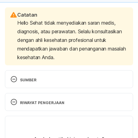
Catatan
Hello Sehat tidak menyediakan saran medis,
diagnosis, atau perawatan. Selalu konsultasikan
dengan ahli kesehatan profesional untuk
mendapatkan jawaban dan penanganan masalah
kesehatan Anda.
SUMBER
Calories burned in 30 minutes for people of three 
different weights. (2021). Harvard Health 
RIWAYAT PENGERJAAN
Publishing. Retrieved 18 May 2021, from 
https://www.health.harvard.edu/diet-and-weight-
Versi Terbaru
loss/calories-burned-in-30-minutes-of-leisure-and-
routine-activities
07/09/2023
Ditulis oleh 
Nimas Mita Etika M