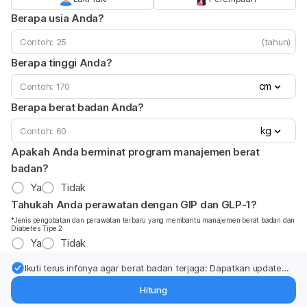
Berapa usia Anda?
(tahun)
Berapa tinggi Anda?
cm
Berapa berat badan Anda?
kg
Apakah Anda berminat program manajemen berat
badan?
Ya
Tidak
Tahukah Anda perawatan dengan GIP dan GLP-1?
*Jenis pengobatan dan perawatan terbaru yang membantu manajemen berat badan dan
Diabetes Tipe 2
Ya
Tidak
Ikuti terus infonya agar berat badan terjaga: Dapatkan update
dari pakar mengenai dukungan dan perawatan berat badan
Hitung
langsung ke inbox Anda.