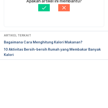
Apakah artikel ini membantu?
Ditinjau secara medis oleh
dr. Patricia Lukas 
Wang, X., Sparks, J. R., Bowyer, K. P., & 
Goentoro
Diperbarui oleh: 
Nanda Saputri
Youngstedt, S. D. (2018). Influence of sleep 
restriction on weight loss outcomes associated 
with caloric restriction. Sleep, 41(5), 
10.1093/sleep/zsy027. 
ARTIKEL TERKAIT
https://doi.org/10.1093/sleep/zsy027
. Retrieved 18 
Bagaimana Cara Menghitung Kalori Makanan?
May 2021. 
10 Aktivitas Bersih-bersih Rumah yang Membakar Banyak
Kalori
Rehman, A. (2020). How Your Body Uses Calories 
While You Sleep. Sleep Foundation. Retrieved 18 
May 2021, from 
Memuat...
https://www.sleepfoundation.org/how-sleep-
works/how-your-body-uses-calories-while-you-
sleep