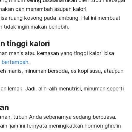
ang minum sering disalahartikan oleh tubuh sebagai
 makan dan menambah asupan kalori.
isa ruang kosong pada lambung. Hal ini membuat
 tidak ingin makan berlebih.
 tinggi kalori
n manis atau kemasan yang tinggi kalori bisa
n bertambah
.
eh manis, minuman bersoda, es kopi susu, ataupun
dan lemak.
Jadi, alih-alih
menutrisi
, minuman seperti
pan
laman, tubuh Anda sebenarnya sedang berpuasa.
jam-jam ini ternyata meningkatkan hormon
ghrelin