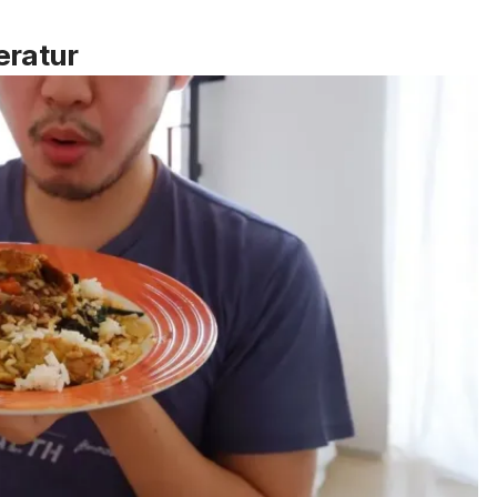
.
eratur