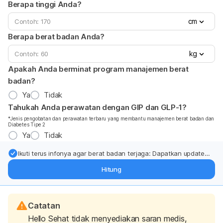
Berapa tinggi Anda?
cm
Berapa berat badan Anda?
kg
Apakah Anda berminat program manajemen berat
badan?
Ya
Tidak
Tahukah Anda perawatan dengan GIP dan GLP-1?
*Jenis pengobatan dan perawatan terbaru yang membantu manajemen berat badan dan
Diabetes Tipe 2
Ya
Tidak
Ikuti terus infonya agar berat badan terjaga: Dapatkan update
dari pakar mengenai dukungan dan perawatan berat badan
Hitung
langsung ke inbox Anda.
Catatan
Hello Sehat tidak menyediakan saran medis,