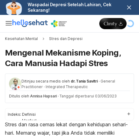
Waspadai Depresi Setelah Lahiran, Cek
Sekarang!
Kesehatan Mental
Stres dan Depresi
Mengenal Mekanisme Koping,
Cara Manusia Hadapi Stres
Ditinjau secara medis oleh
dr. Tania Savitri
·
General
Practitioner
·
Integrated Therapeutic
Ditulis oleh
Annisa Hapsari
·
Tanggal diperbarui 03/06/2023
Indeks:
Definisi
Manfaat
Stres dan rasa cemas lekat dengan kehidupan sehari-
Strategi
hari. Memang wajar, tapi jika Anda tidak memiliki
Tips melatih