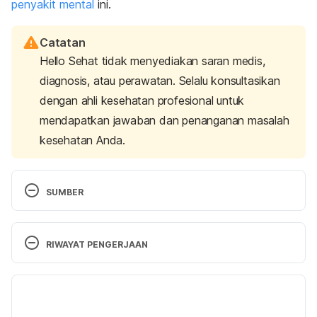
penyakit mental
ini.
Catatan
Hello Sehat tidak menyediakan saran medis,
diagnosis, atau perawatan. Selalu konsultasikan
dengan ahli kesehatan profesional untuk
mendapatkan jawaban dan penanganan masalah
kesehatan Anda.
SUMBER
12 ways to spot a misogynist
. (2015, February 18). 
Psychology 
RIWAYAT PENGERJAAN
Today. 
https://www.psychologytoday.com/us/blog/
the-mysteries-love/201502/12-ways-spot-
Versi Terbaru
misogynist [Accessed on January 28th, 2021]
18/02/2021