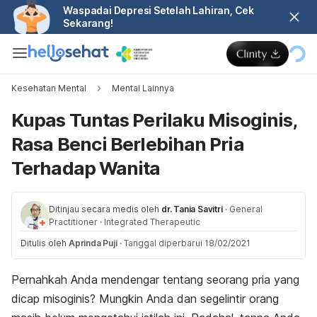
Waspadai Depresi Setelah Lahiran, Cek
Sekarang!
Kesehatan Mental
Mental Lainnya
Kupas Tuntas Perilaku Misoginis,
Rasa Benci Berlebihan Pria
Terhadap Wanita
Ditinjau secara medis oleh
dr. Tania Savitri
·
General
Practitioner
·
Integrated Therapeutic
Ditulis oleh
Aprinda Puji
·
Tanggal diperbarui 18/02/2021
Pernahkah Anda mendengar tentang seorang pria yang
dicap misoginis? Mungkin Anda dan segelintir orang