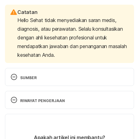
Catatan
Hello Sehat tidak menyediakan saran medis,
diagnosis, atau perawatan. Selalu konsultasikan
dengan ahli kesehatan profesional untuk
mendapatkan jawaban dan penanganan masalah
kesehatan Anda.
SUMBER
Nspcc. (n.d.). Neglect. Retrieved 
16 May 2024,
from https://www.nspcc.org.uk/what-is-child-
RIWAYAT PENGERJAAN
abuse/types-of-abuse/neglect/
Versi Terbaru
Melinda Smith, M. A. (2024). Child Abuse and 
Neglect. Retrieved 
16 May 2024,
 from 
27/05/2024
https://www.helpguide.org/articles/abuse/child-
Ditulis oleh 
Reikha Pratiwi
Apakah artikel ini membantu?