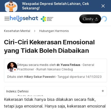
Waspadai Depresi Setelah Lahiran, Cek
Sekarang!
Kesehatan Mental
Hubungan Harmonis
Ciri-Ciri Kekerasan Emosional
yang Tidak Boleh Diabaikan
Ditinjau secara medis oleh
dr. Yusra Firdaus
·
General
Practitioner
·
Rumah Vaksinasi Ciledug
Ditulis oleh
Hillary Sekar Pawestri
·
Tanggal diperbarui 14/11/2023
Indeks:
Definisi
Tanda dan contoh
Kekerasan tidak hanya bisa dilakukan secara fisik,
Dampak
tetapi juga emosional. Hanya saja, kekerasan emosional
Cara mengatasi