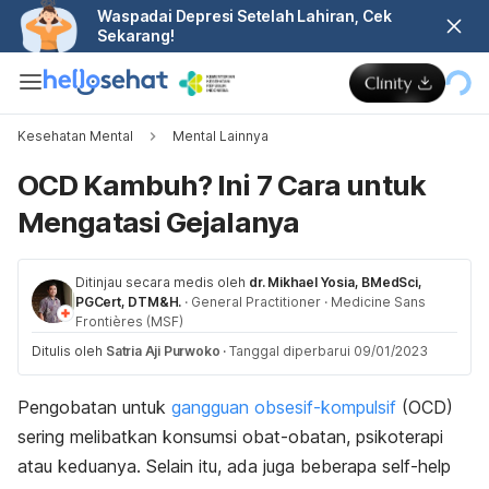
Waspadai Depresi Setelah Lahiran, Cek
Sekarang!
Kesehatan Mental
Mental Lainnya
OCD Kambuh? Ini 7 Cara untuk
Mengatasi Gejalanya
Ditinjau secara medis oleh
dr. Mikhael Yosia, BMedSci,
PGCert, DTM&H.
·
General Practitioner
·
Medicine Sans
Frontières (MSF)
Ditulis oleh
Satria Aji Purwoko
·
Tanggal diperbarui 09/01/2023
Pengobatan untuk
gangguan obsesif-kompulsif
(OCD)
sering melibatkan konsumsi obat-obatan, psikoterapi
atau keduanya. Selain itu, ada juga beberapa
self-help