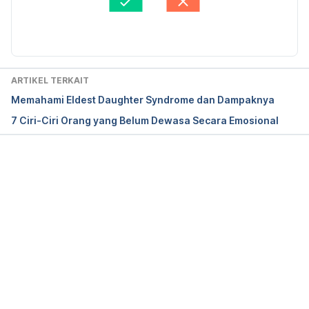
Susanto
Diperbarui oleh: 
dr. Carla Pramudita Susanto
ARTIKEL TERKAIT
Memahami Eldest Daughter Syndrome dan Dampaknya
7 Ciri-Ciri Orang yang Belum Dewasa Secara Emosional
Memuat...