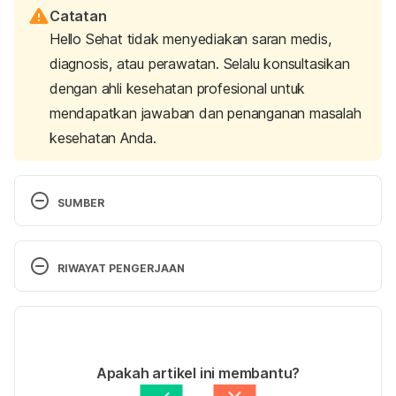
Catatan
Hello Sehat tidak menyediakan saran medis,
diagnosis, atau perawatan. Selalu konsultasikan
dengan ahli kesehatan profesional untuk
mendapatkan jawaban dan penanganan masalah
kesehatan Anda.
SUMBER
https://www.helpguide.org/articles/anxiety/obssessi
ve-compulsive-disorder-ocd.htm
 Diakses pada 8 
RIWAYAT PENGERJAAN
Januari 2017
Versi Terbaru
http://www.ocdtypes.com/
 Diakses pada 8 Januari 
29/06/2021
2017
Ditulis oleh 
Novita Joseph
Apakah artikel ini membantu?
Ditinjau secara medis oleh
dr. Carla Pramudita 