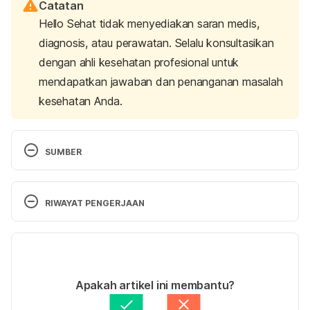
Catatan
Hello Sehat tidak menyediakan saran medis,
diagnosis, atau perawatan. Selalu konsultasikan
dengan ahli kesehatan profesional untuk
mendapatkan jawaban dan penanganan masalah
kesehatan Anda.
SUMBER
Physical Activity Reduces Stress.
 (n.d.). Anxiety 
Disorders and Depression Research & Treatment. 
RIWAYAT PENGERJAAN
Retrieved March 14, 2023, from 
https://adaa.org/understanding-anxiety/related-
Versi Terbaru
illnesses/other-related-conditions/stress/physical-
activity-reduces-st
07/09/2023
Ditulis oleh 
Satria Aji Purwoko
Apakah artikel ini membantu?
Exercise and stress: Get moving to manage stress.
Ditinjau secara medis oleh
dr. Mikhael Yosia, 