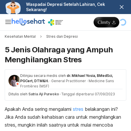
Waspadai Depresi Setelah Lahiran, Cek
Sekarang!
Kesehatan Mental
Stres dan Depresi
5 Jenis Olahraga yang Ampuh
Menghilangkan Stres
Ditinjau secara medis oleh
dr. Mikhael Yosia, BMedSci,
PGCert, DTM&H.
·
General Practitioner
·
Medicine Sans
Frontières (MSF)
Ditulis oleh
Satria Aji Purwoko
·
Tanggal diperbarui 07/09/2023
Apakah Anda sering mengalami
stres
belakangan ini?
Jika Anda sudah kehabisan cara untuk menghilangkan
stres, mungkin inilah saatnya untuk mulai mencoba