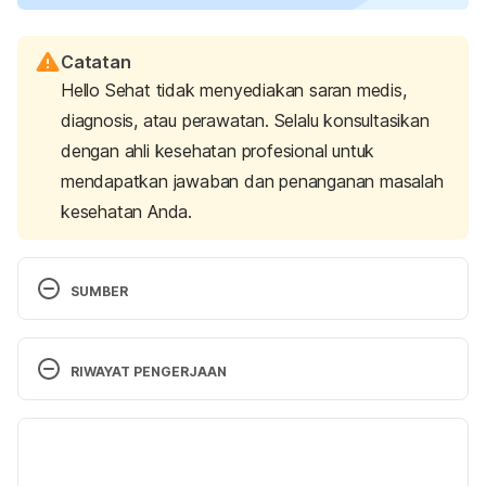
Catatan
Hello Sehat tidak menyediakan saran medis,
diagnosis, atau perawatan. Selalu konsultasikan
dengan ahli kesehatan profesional untuk
mendapatkan jawaban dan penanganan masalah
kesehatan Anda.
SUMBER
Obsessive-compulsive disorder: When unwanted 
thoughts or repetitive behaviors take over
. (2023). 
RIWAYAT PENGERJAAN
National Institute of Mental Health. Retrieved 
November 25, 2024, from 
Versi Terbaru
https://www.nimh.nih.gov/health/publications/obses
sive-compulsive-disorder-when-unwanted-
05/12/2024