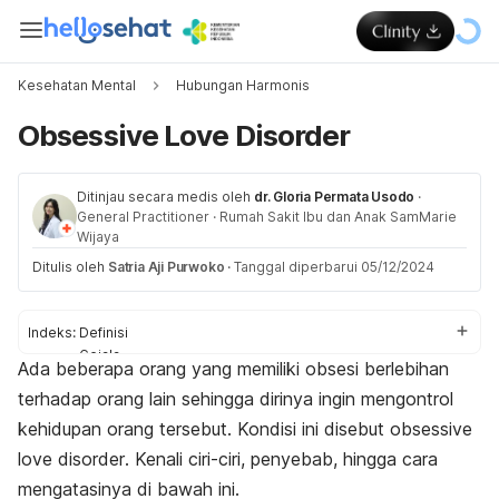
Kesehatan Mental
Hubungan Harmonis
Obsessive Love Disorder
Ditinjau secara medis oleh
dr. Gloria Permata Usodo
·
General Practitioner
·
Rumah Sakit Ibu dan Anak SamMarie
Wijaya
Ditulis oleh
Satria Aji Purwoko
·
Tanggal diperbarui 05/12/2024
Indeks:
Definisi
Gejala
Ada beberapa orang yang memiliki obsesi berlebihan
Penyebab
terhadap orang lain sehingga dirinya ingin mengontrol
Diagnosis
Penanganan
kehidupan orang tersebut. Kondisi ini disebut
obsessive
Pencegahan
love disorder
. Kenali ciri-ciri, penyebab, hingga cara
mengatasinya di bawah ini.