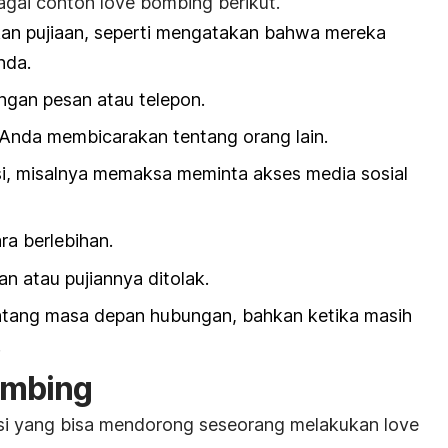
bagai contoh
love bombing
berikut.
kan pujiaan, seperti mengatakan bahwa mereka
nda.
an pesan atau telepon.
 Anda membicarakan tentang orang lain.
i, misalnya memaksa meminta akses media sosial
a berlebihan.
n atau pujiannya ditolak.
ntang masa depan hubungan, bahkan ketika masih
.
ombing
isi yang bisa mendorong seseorang melakukan
love