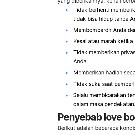
yang diberikannya, kenali ber
Tidak berhenti memberi
tidak bisa hidup tanpa A
Membombardir Anda deng
Kesal atau marah ketika
Tidak memberikan privas
Anda.
Memberikan hadiah secar
Tidak suka saat pemberia
Selalu membicarakan te
dalam masa pendekatan
Penyebab
love b
Berikut adalah beberapa kond