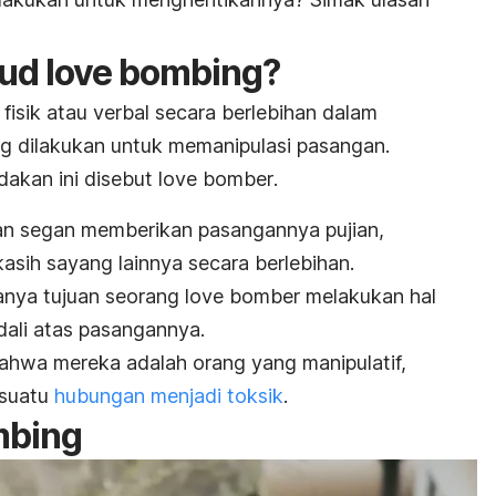
sud
love bombing
?
fisik atau verbal secara berlebihan
dalam
g dilakukan untuk memanipulasi pasangan.
dakan ini
disebut
love bomber
.
an segan memberikan pasangannya pujian,
kasih sayang lainnya secara berlebihan.
anya tujuan seorang
love bomber
melakukan hal
ali atas pasangannya.
bahwa mereka adalah orang yang manipulatif,
 suatu
hubungan menjadi toksik
.
mbing