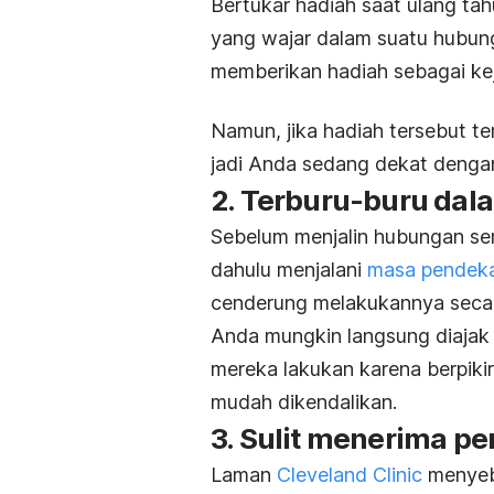
Bertukar hadiah saat ulang tahu
yang wajar dalam suatu hubun
memberikan hadiah sebagai kej
Namun, jika hadiah tersebut t
jadi Anda sedang dekat deng
2. Terburu-buru da
Sebelum menjalin hubungan ser
dahulu menjalani
masa pendek
cenderung melakukannya secar
Anda mungkin langsung diajak 
mereka lakukan karena berpiki
mudah dikendalikan.
3. Sulit menerima p
Laman
Cleveland Clinic
menyeb