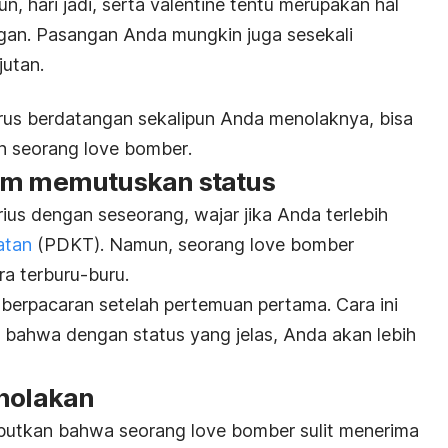
n, hari jadi,
serta
valentine
tentu merupakan hal
gan. Pasangan Anda mungkin juga sesekali
utan.
erus berdatangan sekalipun Anda menolaknya, bisa
an seorang
love bomber
.
lam memutuskan status
ius dengan seseorang, wajar jika Anda terlebih
atan
(PDKT). Namun, seorang
love bomber
a terburu-buru.
berpacaran setelah pertemuan pertama. Cara ini
r bahwa dengan status yang jelas, Anda akan lebih
enolakan
utkan bahwa seorang
love bomber
sulit menerima