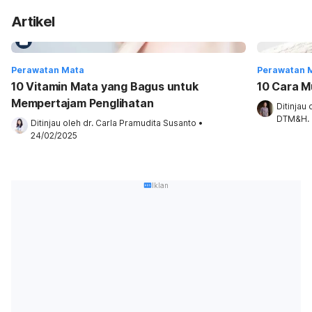
Artikel
Perawatan Mata
Perawatan 
10 Vitamin Mata yang Bagus untuk
10 Cara 
Mempertajam Penglihatan
Ditinjau 
DTM&H.
Ditinjau oleh 
dr. Carla Pramudita Susanto
•
24/02/2025
Iklan