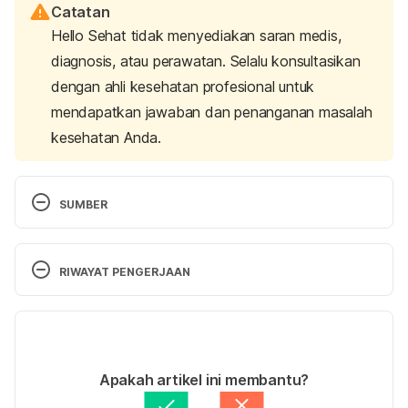
Catatan
Hello Sehat tidak menyediakan saran medis,
diagnosis, atau perawatan. Selalu konsultasikan
dengan ahli kesehatan profesional untuk
mendapatkan jawaban dan penanganan masalah
kesehatan Anda.
SUMBER
Gopinathan, G., Dhiman, K. S., & Manjusha, R. 
(2012). A clinical study to evaluate the efficacy of 
RIWAYAT PENGERJAAN
Trataka Yoga Kriya and eye exercises (non-
pharmocological methods) in the management of 
Versi Terbaru
Timira (Ammetropia and Presbyopia). 
Ayu
, 
33
(4), 
543–546. 
https://doi.org/10.4103/0974-
11/04/2022
8520.110534
Ditulis oleh 
Reikha Pratiwi
Apakah artikel ini membantu?
Ditinjau secara medis oleh
dr. Damar Upahita