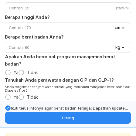
(tahun)
Berapa tinggi Anda?
cm
Berapa berat badan Anda?
kg
Apakah Anda berminat program manajemen berat
badan?
Ya
Tidak
Tahukah Anda perawatan dengan GIP dan GLP-1?
*Jenis pengobatan dan perawatan terbaru yang membantu manajemen berat badan dan
Diabetes Tipe 2
Ya
Tidak
Ikuti terus infonya agar berat badan terjaga: Dapatkan update
dari pakar mengenai dukungan dan perawatan berat badan
Hitung
langsung ke inbox Anda.