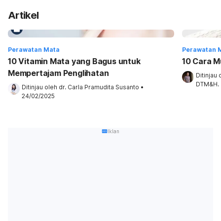
Artikel
Perawatan Mata
Perawatan 
10 Vitamin Mata yang Bagus untuk
10 Cara 
Mempertajam Penglihatan
Ditinjau 
DTM&H.
Ditinjau oleh 
dr. Carla Pramudita Susanto
•
24/02/2025
Iklan