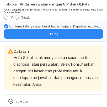
Tahukah Anda perawatan dengan GIP dan GLP-1?
*Jenis pengobatan dan perawatan terbaru yang membantu manajemen berat badan dan
Diabetes Tipe 2
Ya
Tidak
Ikuti terus infonya agar berat badan terjaga: Dapatkan update
dari pakar mengenai dukungan dan perawatan berat badan
Hitung
langsung ke inbox Anda.
Catatan
Hello Sehat tidak menyediakan saran medis,
diagnosis, atau perawatan. Selalu konsultasikan
dengan ahli kesehatan profesional untuk
mendapatkan jawaban dan penanganan masalah
kesehatan Anda.
SUMBER