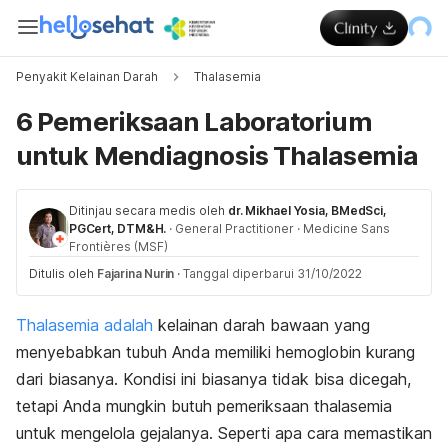
Penyakit Kelainan Darah
Thalasemia
6 Pemeriksaan Laboratorium
untuk Mendiagnosis Thalasemia
Ditinjau secara medis oleh
dr. Mikhael Yosia, BMedSci,
PGCert, DTM&H.
·
General Practitioner
·
Medicine Sans
Frontières (MSF)
Ditulis oleh
Fajarina Nurin
·
Tanggal diperbarui 31/10/2022
Thalasemia adalah
kelainan darah bawaan yang
menyebabkan tubuh Anda memiliki hemoglobin kurang
dari biasanya. Kondisi ini biasanya tidak bisa dicegah,
tetapi Anda mungkin butuh pemeriksaan thalasemia
untuk mengelola gejalanya. Seperti apa cara memastikan