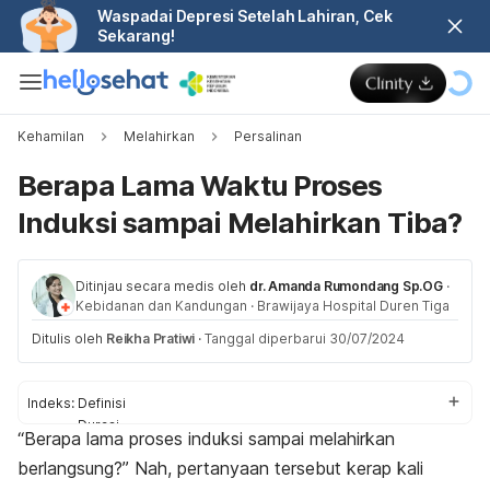
Waspadai Depresi Setelah Lahiran, Cek
Sekarang!
Kehamilan
Melahirkan
Persalinan
Berapa Lama Waktu Proses
Induksi sampai Melahirkan Tiba?
Ditinjau secara medis oleh
dr. Amanda Rumondang Sp.OG
·
Kebidanan dan Kandungan
·
Brawijaya Hospital Duren Tiga
Ditulis oleh
Reikha Pratiwi
·
Tanggal diperbarui 30/07/2024
Indeks:
Definisi
Durasi
“Berapa lama proses induksi sampai melahirkan
Alasan
berlangsung?” Nah, pertanyaan tersebut kerap kali
Metode