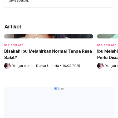
diwaspadai.
Artikel
Melahirkan
Melahirkan
Bisakah Ibu Melahirkan Normal Tanpa Rasa
Ibu Melah
Sakit?
Perlu Dis
Ditinjau oleh 
dr. Damar Upahita
•
10/09/2025
Ditinjau 
Iklan