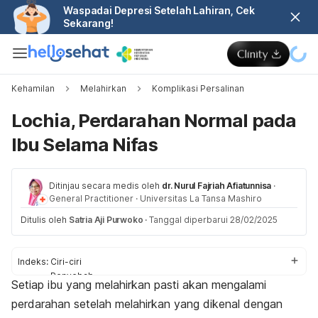
Waspadai Depresi Setelah Lahiran, Cek
Sekarang!
Kehamilan
Melahirkan
Komplikasi Persalinan
Lochia, Perdarahan Normal pada
Ibu Selama Nifas
Ditinjau secara medis oleh
dr. Nurul Fajriah Afiatunnisa
·
General Practitioner
·
Universitas La Tansa Mashiro
Ditulis oleh
Satria Aji Purwoko
·
Tanggal diperbarui 28/02/2025
Indeks:
Ciri-ciri
Penyebab
Setiap ibu yang melahirkan pasti akan mengalami
Cara mengatasi
perdarahan setelah melahirkan yang dikenal dengan
Kapan ke dokter?