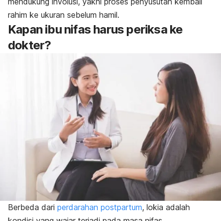
mendukung involusi, yakni proses penyusutan kembali
rahim ke ukuran sebelum hamil.
Kapan ibu nifas harus periksa ke
dokter?
Berbeda dari
perdarahan postpartum
, lokia adalah
kondisi yang wajar terjadi pada masa nifas.