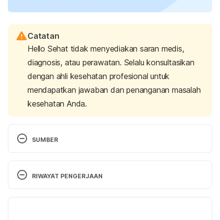
Catatan
Hello Sehat tidak menyediakan saran medis,
diagnosis, atau perawatan. Selalu konsultasikan
dengan ahli kesehatan profesional untuk
mendapatkan jawaban dan penanganan masalah
kesehatan Anda.
SUMBER
Postpartum recovery – Recovering from delivery.
(2024). American Academy of Family Physicians. 
RIWAYAT PENGERJAAN
Retrieved February 19, 2025, from 
https://familydoctor.org/recovering-from-delivery/
Versi Terbaru
Physical changes after child birth.
 (2018). 
28/02/2025