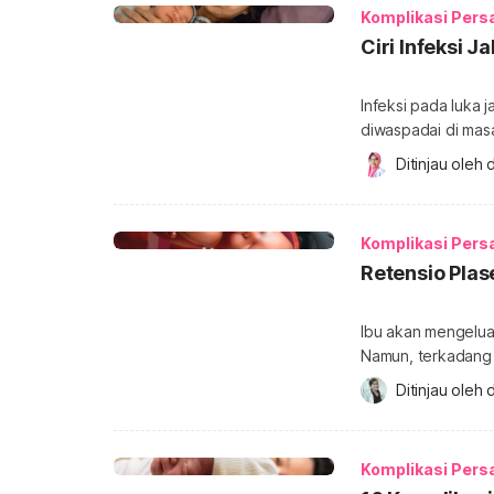
Komplikasi Pers
Ciri Infeksi 
Infeksi pada luka 
diwaspadai di masa
mengenali ciri inf
Ditinjau oleh 
d
yang tepat seperti 
Jahitan setelah mel
pada jalan lahir. In
Komplikasi Pers
Retensio Plas
Ibu akan mengeluar
Namun, terkadang p
Dalam dunia medis, ko
Ditinjau oleh 
plasenta adalah ko
infeksi. Seperti 
melalui uraian beri
Komplikasi Pers