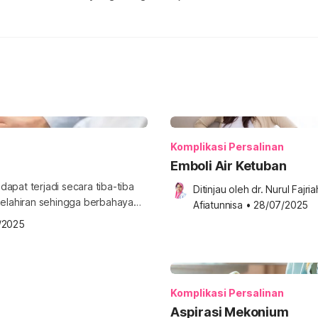
Komplikasi Persalinan
Emboli Air Ketuban
apat terjadi secara tiba-tiba
Ditinjau oleh 
dr. Nurul Fajriah
 kelahiran sehingga berbahaya
Afiatunnisa
•
28/07/2025
ninya? Simak pembahasannya
/2025
 shoulder dystocia adalah suatu
au kedua bahu bayi tersangkut di
Komplikasi Persalinan
Aspirasi Mekonium