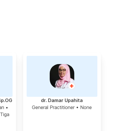
Sp.OG
dr. Damar Upahita
an
•
General Practitioner
• None
 Tiga