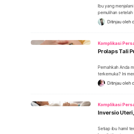
Ibu yang menjalani
pemulihan setelah 
terkadang lelah, le
Ditinjau oleh 
postpartum anemia. Lantas, bagaimana cara membedakan kelelaha
normal dengan pos
dilakukan? Simak i
Komplikasi Pers
Prolaps Tali P
Pernahkah Anda me
terkemuka? Ini mer
dan membahayakan bayi. Jika dibiarkan, prolaps tali p
Ditinjau oleh 
d
bayi kekurangan ok
penjelasan berikut.
cord prolapse adala
Komplikasi Pers
Inversio Uter
Setiap ibu hamil 