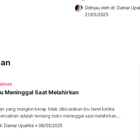
Ditinjau oleh 
dr. Damar Upa
21/05/2025
nan
alinan
bu Meninggal Saat Melahirkan
an yang mungkin kerap tidak dibicarakan ibu hamil ketika
rsalinan adalah tentang risiko meninggal saat melahirkan.
us ini masih cukup tinggi di Indonesia. Lantas, kondisi
r. Damar Upahita
•
08/03/2025
bisa meningkatkan risiko seorang wanita untuk meninggal
 Adakah cara untuk mencegahnya? Temukan jawabannya