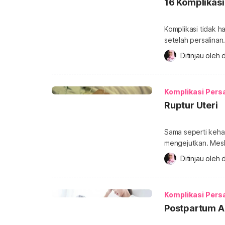
16 Komplikasi
Komplikasi tidak h
setelah persalina
keselamatan ibu da
Ditinjau oleh 
d
berbagai komplikas
persalinan yang um
selama proses mela
Komplikasi Pers
Ruptur Uteri
Sama seperti kehami
mengejutkan. Mesk
jarang harus mengh
Ditinjau oleh 
d
Lantas, apa yang h
jawabannya melalui 
kondisi ketika din
Komplikasi Pers
Postpartum 