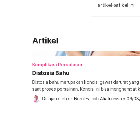
artikel-artikel ini.
Artikel
Komplikasi Persalinan
Distosia Bahu
Distosia bahu merupakan kondisi gawat darurat yang d
saat proses persalinan. Kondisi ini bisa menghambat
bagi ibu dan bayi. Lantas, bagaimana cara menanga
Ditinjau oleh 
dr. Nurul Fajriah Afiatunnisa
•
06/08
berikut ini. Apa itu distosia bahu? Distosia bahu atau
komplikasi persalinan yang terjadi saat salah satu at
[…]