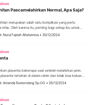
dari proses pemulihan tubuh ibu. Perdarahan lokia […]
alinan
Jahitan Pascamelahirkan Normal, Apa Saja?
jahitan merupakan salah satu komplikasi yang perlu
 nifas. Oleh karena itu, penting bagi setiap ibu untuk
eksi jahitan pascamelahirkan normal dan langkah perawatan
r. Nurul Fajriah Afiatunnisa
•
30/12/2024
di bawah ini. Ciri-ciri infeksi jahitan pascamelahirkan normal
ahirkan normal kerap kali diperlukan bila terjadi robekan
i mungkin […]
alinan
enta
kan plasenta beberapa saat setelah melahirkan janin.
lasenta tertahan di dalam rahim dan tidak bisa keluar.
ndisi ini disebut sebagai retensio plasenta. Retensio
dr. Amanda Rumondang Sp.OG
•
26/12/2024
ndisi yang perlu segera ditangani karena bisa menimbulkan
apa penanganan yang perlu dilakukan? Temukan jawabannya
kut. Apa itu retensio plasenta? Retensio plasenta […]
alinan