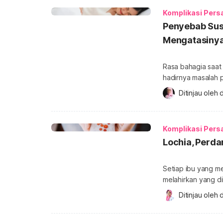
melalui uraian ber
Komplikasi Pers
Penyebab Sus
Mengatasiny
Rasa bahagia saat
hadirnya masalah p
mengapa Anda menj
Ditinjau oleh 
d
penyebab dan cara
gejala sembelit s
yang cukup drastis
Komplikasi Pers
Lochia, Perda
Setiap ibu yang m
melahirkan yang d
darah yang keluar 
Ditinjau oleh 
d
lochia Lochia adal
selama masa nifas.