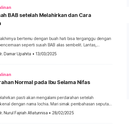
ikut. Penyebab ibu meninggal saat dan […]
alinan
ah BAB setelah Melahirkan dan Cara
a
 akhirnya bertemu dengan buah hati bisa terganggu dengan
encernaan seperti susah BAB alias sembelit. Lantas,
adi susah BAB setelah melahirkan? Yuk, cari tahu
r. Damar Upahita
•
13/03/2025
 mengatasinya dalam pembahasan berikut ini! Tanda dan
etelah melahirkan Tubuh Anda dapat mengalami perubahan
 selama masa nifas. Selain perdarahan […]
alinan
rahan Normal pada Ibu Selama Nifas
elahirkan pasti akan mengalami perdarahan setelah
ikenal dengan nama lochia. Mari simak pembahasan seputar
selama masa nifas dalam pembahasan di bawah ini. Ciri-ciri
r. Nurul Fajriah Afiatunnisa
•
28/02/2025
ah darah yang keluar dari vagina pascamelahirkan atau
 Kondisi ini bukan komplikasi persalinan, melainkan bagian