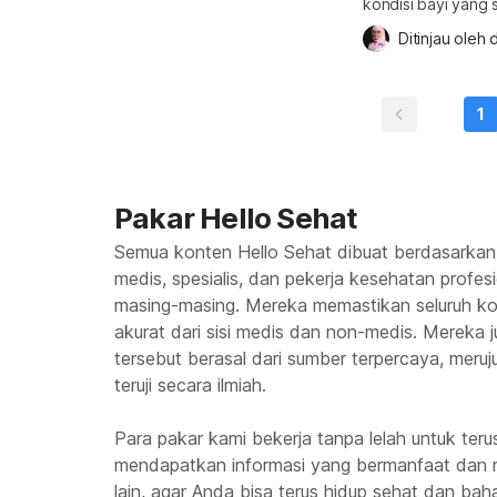
kondisi bayi yang
tidak menutup kem
Ditinjau oleh 
d
misalnya inversio uteri. Apa itu inversio uteri? Apaka
membahayakan ibu 
jawabanya. Apa itu 
1
[…]
Pakar Hello Sehat
Semua konten Hello Sehat dibuat berdasarkan
medis, spesialis, dan pekerja kesehatan profes
masing-masing. Mereka memastikan seluruh kon
akurat dari sisi medis dan non-medis. Mereka
tersebut berasal dari sumber terpercaya, meruju
teruji secara ilmiah.
Para pakar kami bekerja tanpa lelah untuk te
mendapatkan informasi yang bermanfaat dan 
lain, agar Anda bisa terus hidup sehat dan baha