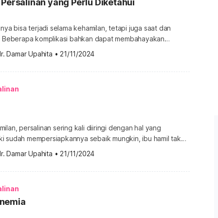
 Persalinan yang Perlu Diketahui
anya bisa terjadi selama kehamilan, tetapi juga saat dan
n. Beberapa komplikasi bahkan dapat membahayakan
n buah hatinya jika tidak ditangani dengan tepat. Inilah
r. Damar Upahita
•
21/11/2024
i persalinan yang perlu Anda ketahui. Berbagai komplikasi
um terjadi Komplikasi persalinan dapat datang kapan saja
hirkan. Tak ayal, kondisi ini bisa menimbulkan […]
alinan
lan, persalinan sering kali diiringi dengan hal yang
i sudah mempersiapkannya sebaik mungkin, ibu hamil tak
adapi kondisi yang tidak diinginkan, seperti ruptur uteri.
r. Damar Upahita
•
21/11/2024
arus dilakukan ketika kondisi itu terjadi? Temukan
uraian berikut. Apa itu ruptur uteri? Ruptur uteri adalah
ding rahim robek akibat tekanan yang […]
alinan
Anemia