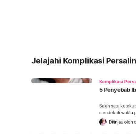
Jelajahi Komplikasi Persali
Komplikasi Pers
5 Penyebab I
Salah satu ketakut
mendekati waktu pe
Sayangnya, kejadian kas
Ditinjau oleh 
d
seperti apa yang 
saat melahirkan?