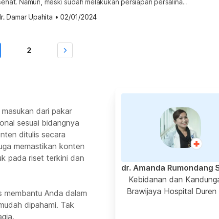
 sehat. Namun, meski sudah melakukan persiapan persalinan,
ungkinan bahwa proses ini menimbulkan komplikasi,
r. Damar Upahita
•
02/01/2024
h kondisi ini
dan janin? Simak informasi berikut untuk mengetahui
inversio uteri? Uterine inversion atau inversio uteri adalah
2
 masukan dari pakar
ional sesuai bidangnya
ten ditulis secara
 juga memastikan konten
k pada riset terkini dan
dr. Amanda Rumondang 
Kebidanan dan Kandung
Brawijaya Hospital Duren
rus membantu Anda dalam
mudah dipahami. Tak
gia.