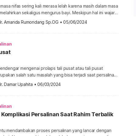
 masa nifas sering kali merasa lelah karena masih dalam masa
melahirkan sekaligus mengurus bayi. Meskipun hal ini wajar,
su, dan letih setelah melahirkan juga bisa menjadi tanda
dr. Amanda Rumondang Sp.OG
•
05/06/2024
n yang
tpartum anemia? Lalu, tindakan seperti apa yang sebaiknya
nformasinya melalui ulasan […]
alinan
usat
ndengar mengenai prolaps tali pusat atau tali pusat
upakan salah satu masalah yang bisa terjadi saat persalinan
usat bisa menyebabkan
r. Damar Upahita
•
06/03/2024
sigen. Supaya lebih waspada terkait kondisi ini, simak
 Apa itu prolaps tali pusat? Prolaps tali pusat atau umbilical
h kondisi ketika tali pusat […]
alinan
i, Komplikasi Persalinan Saat Rahim Terbalik
tentu mendambakan proses persalinan yang lancar dengan