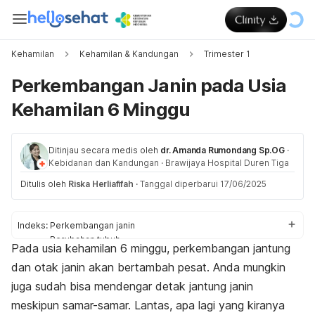
Kehamilan
Kehamilan & Kandungan
Trimester 1
Perkembangan Janin pada Usia
Kehamilan 6 Minggu
Ditinjau secara medis oleh
dr. Amanda Rumondang Sp.OG
·
Kebidanan dan Kandungan
·
Brawijaya Hospital Duren Tiga
Ditulis oleh
Riska Herliafifah
·
Tanggal diperbarui 17/06/2025
Indeks:
Perkembangan janin
Perubahan tubuh
Pada usia kehamilan 6 minggu, perkembangan jantung
Perlu diperhatikan
dan otak janin akan bertambah pesat. Anda
mungkin
Pemeriksaan
Kesehatan ibu dan janin
juga sudah bisa mendengar detak jantung janin
meskipun samar-samar.
Lantas, apa lagi yang kiranya