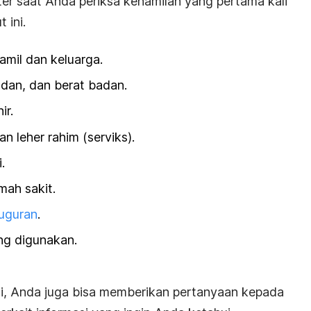
er saat Anda periksa kehamilan yang pertama kali
 ini.
amil dan keluarga.
adan, dan berat badan.
ir.
 leher rahim (serviks).
.
mah sakit.
uguran
.
g digunakan.
ni, Anda juga bisa memberikan pertanyaan kepada