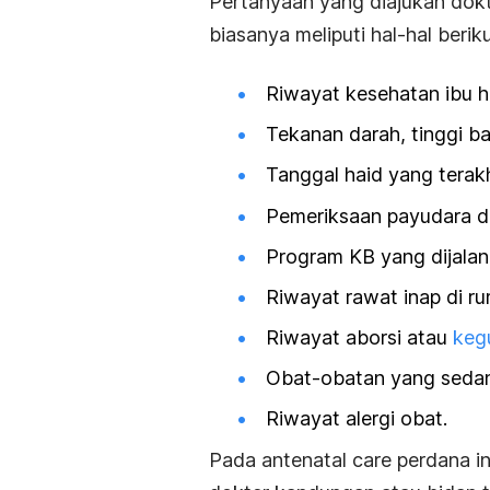
Pertanyaan yang diajukan dokt
biasanya meliputi hal-hal berikut
Riwayat kesehatan ibu h
Tekanan darah, tinggi b
Tanggal haid yang terakh
Pemeriksaan payudara dan
Program KB
yang dijalani
Riwayat rawat inap di ru
Riwayat aborsi atau
keg
Obat-obatan yang sedan
Riwayat alergi obat.
Pada
antenatal care
perdana i