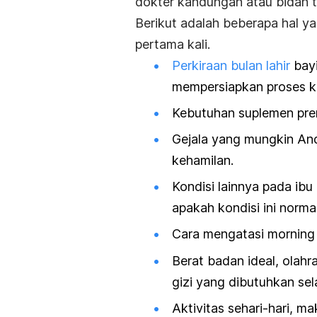
dokter kandungan atau bidan te
Berikut adalah beberapa hal y
pertama kali.
Perkiraan bulan lahir
bayi
mempersiapkan proses ke
Kebutuhan suplemen pre
Gejala yang mungkin An
kehamilan.
Kondisi lainnya pada ibu
apakah kondisi ini normal
Cara mengatasi
morning
Berat badan ideal, olahr
gizi yang dibutuhkan se
Aktivitas sehari-hari, 