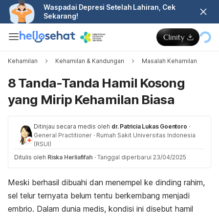
Waspadai Depresi Setelah Lahiran, Cek
Sekarang!
Kehamilan
Kehamilan & Kandungan
Masalah Kehamilan
8 Tanda-Tanda Hamil Kosong
yang Mirip Kehamilan Biasa
Ditinjau secara medis oleh
dr. Patricia Lukas Goentoro
·
General Practitioner
·
Rumah Sakit Universitas Indonesia
(RSUI)
Ditulis oleh
Riska Herliafifah
·
Tanggal diperbarui 23/04/2025
Meski berhasil dibuahi dan menempel ke dinding rahim,
sel telur ternyata belum tentu berkembang menjadi
embrio. Dalam dunia medis, kondisi ini disebut hamil