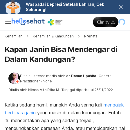
Waspadai Depresi Setelah Lahiran, Cek
Sekarang!
Kehamilan
Kehamilan & Kandungan
Prenatal
Kapan Janin Bisa Mendengar di
Dalam Kandungan?
Ditinjau secara medis oleh
dr. Damar Upahita
·
General
Practitioner
·
None
Ditulis oleh
Nimas Mita Etika M
·
Tanggal diperbarui 25/11/2022
Ketika sedang hamil, mungkin Anda sering kali
mengajak
berbicara janin
yang masih di dalam kandungan. Entah
itu menceritakan apa yang sedang terjadi,
mengungkapkan perasaan Anda, atau membicarakan hal