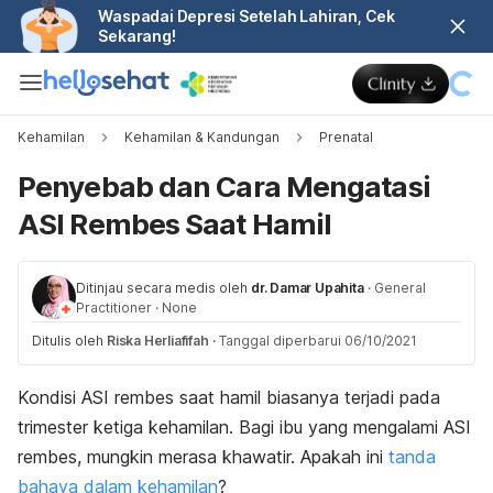
Waspadai Depresi Setelah Lahiran, Cek
Sekarang!
Kehamilan
Kehamilan & Kandungan
Prenatal
Penyebab dan Cara Mengatasi
ASI Rembes Saat Hamil
Ditinjau secara medis oleh
dr. Damar Upahita
·
General
Practitioner
·
None
Ditulis oleh
Riska Herliafifah
·
Tanggal diperbarui 06/10/2021
Kondisi ASI rembes saat hamil biasanya terjadi pada
trimester ketiga kehamilan
. Bagi ibu yang mengalami ASI
rembes, mungkin merasa khawatir. Apakah ini
tanda
bahaya dalam kehamilan
?