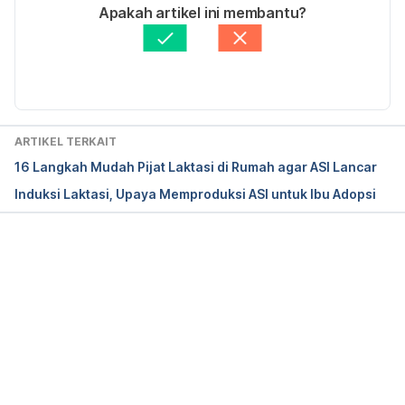
https://www.healthychildren.org/English/ages-
Ditulis oleh 
Riska Herliafifah
Apakah artikel ini membantu?
stages/prenatal/delivery-beyond/Pages/How-Your-
Ditinjau secara medis oleh
dr. Damar Upahita
Body-Prepares-For-Breastfeeding.aspx
Diperbarui oleh: 
Nanda Saputri
ARTIKEL TERKAIT
16 Langkah Mudah Pijat Laktasi di Rumah agar ASI Lancar
Induksi Laktasi, Upaya Memproduksi ASI untuk Ibu Adopsi
Memuat...