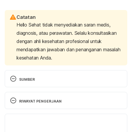
Catatan
Hello Sehat tidak menyediakan saran medis,
diagnosis, atau perawatan. Selalu konsultasikan
dengan ahli kesehatan profesional untuk
mendapatkan jawaban dan penanganan masalah
kesehatan Anda.
SUMBER
Leaking from your nipples. (2020). Retrieved 1 July 
2021, from 
https://www.nhs.uk/pregnancy/related-
RIWAYAT PENGERJAAN
conditions/common-symptoms/leaking-nipples/
Versi Terbaru
How Your Body Prepares For Breastfeeding. 
(2021). Retrieved 1 July 2021, from 
06/10/2021