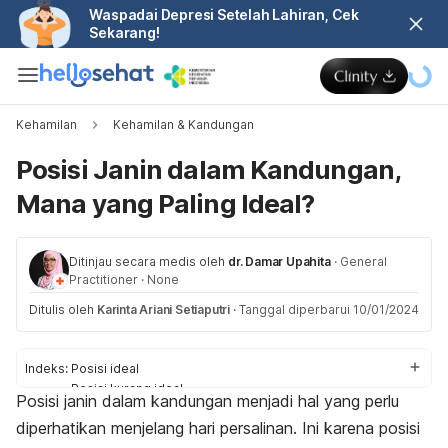
Waspadai Depresi Setelah Lahiran, Cek
Sekarang!
Kehamilan
Kehamilan & Kandungan
Posisi Janin dalam Kandungan,
Mana yang Paling Ideal?
Ditinjau secara medis oleh
dr. Damar Upahita
·
General
Practitioner
·
None
Ditulis oleh
Karinta Ariani Setiaputri
·
Tanggal diperbarui 10/01/2024
Indeks:
Posisi ideal
Posisi kurang ideal
Posisi janin dalam kandungan menjadi hal yang perlu
Kapan kepala janin di bawah?
diperhatikan menjelang hari persalinan. Ini karena posisi