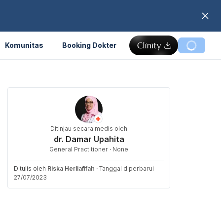
Komunitas
Booking Dokter
Ditinjau secara medis oleh
dr. Damar Upahita
General Practitioner · None
Ditulis oleh
Riska Herliafifah
·
Tanggal diperbarui
27/07/2023