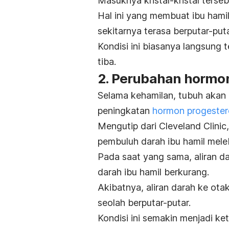
Masuknya kristal-kristal ters
Hal ini yang membuat ibu hami
sekitarnya terasa berputar-put
Kondisi ini biasanya langsung 
tiba.
2. Perubahan hormo
Selama kehamilan, tubuh akan
peningkatan
hormon
progeste
Mengutip dari
Cleveland Clinic
pembuluh darah ibu hamil mele
Pada saat yang sama, aliran d
darah ibu hamil berkurang.
Akibatnya, aliran darah ke ot
seolah berputar-putar.
Kondisi ini semakin menjadi ket