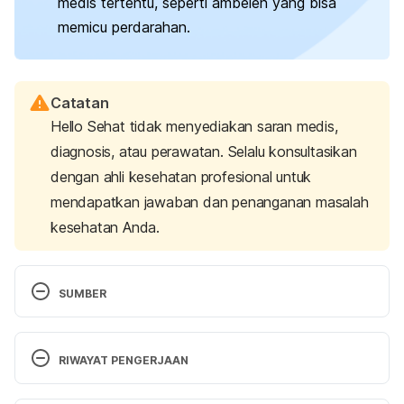
medis tertentu, seperti ambeien yang bisa
memicu perdarahan.
Catatan
Hello Sehat tidak menyediakan saran medis,
diagnosis, atau perawatan. Selalu konsultasikan
dengan ahli kesehatan profesional untuk
mendapatkan jawaban dan penanganan masalah
kesehatan Anda.
SUMBER
Exercise during pregnancy.
 (2021). American 
College of Obstetricians and Gynecologists. 
RIWAYAT PENGERJAAN
Retrieved September 30, 2024, from 
https://www.acog.org/womens-
Versi Terbaru