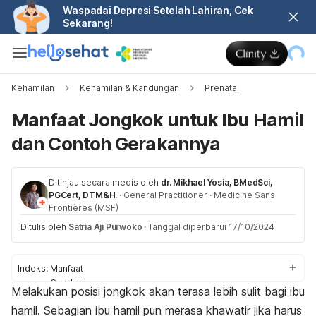
Waspadai Depresi Setelah Lahiran, Cek
Sekarang!
Kehamilan
Kehamilan & Kandungan
Prenatal
Manfaat Jongkok untuk Ibu Hamil
dan Contoh Gerakannya
Ditinjau secara medis oleh
dr. Mikhael Yosia, BMedSci,
PGCert, DTM&H.
·
General Practitioner
·
Medicine Sans
Frontières (MSF)
Ditulis oleh
Satria Aji Purwoko
·
Tanggal diperbarui 17/10/2024
Indeks:
Manfaat
Gerakan
Melakukan posisi jongkok akan terasa lebih sulit bagi ibu
Pantangan
hamil. Sebagian ibu hamil pun merasa khawatir jika harus