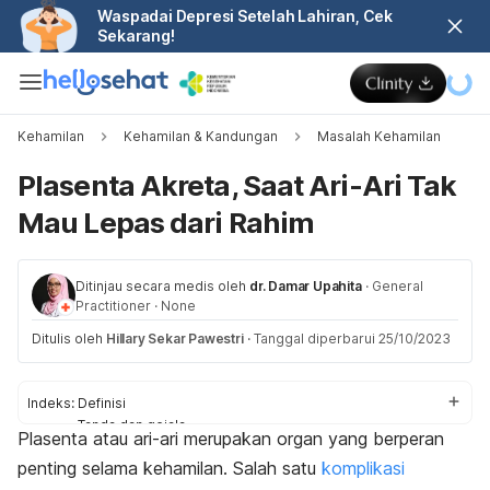
Waspadai Depresi Setelah Lahiran, Cek
Sekarang!
Kehamilan
Kehamilan & Kandungan
Masalah Kehamilan
Plasenta Akreta, Saat Ari-Ari Tak
Mau Lepas dari Rahim
Ditinjau secara medis oleh
dr. Damar Upahita
·
General
Practitioner
·
None
Ditulis oleh
Hillary Sekar Pawestri
·
Tanggal diperbarui 25/10/2023
Indeks:
Definisi
Tanda dan gejala
Plasenta atau ari-ari merupakan organ yang berperan
Penyebab
penting selama kehamilan. Salah satu
komplikasi
Komplikasi