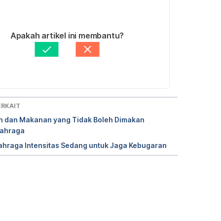
htm
/01/2026
 Get Back Into Working Out After a Long 
ulis oleh 
Zulfa Azza Adhini
Apakah artikel ini membantu?
(2022). Cleveland Clinic. Retrieved 01 April 
injau secara medis oleh
dr. Andreas Wilson 
rom 
https://health.clevelandclinic.org/how-
tiawan, M.Kes.
erbarui oleh: 
Wicak Hidayat
back-to-exercising-after-a-long-break
 to start a fitness program. (2023).  Mayo 
Clinic. Retrieved 01 April 2024 from 
ERKAIT
/www.mayoclinic.org/healthy-
 dan Makanan yang Tidak Boleh Dimakan
le/fitness/in-depth/fitness/art-20048269
lahraga
lahraga Intensitas Sedang untuk Jaga Kebugaran
olba PT, P. (2023). Do ice baths help 
workout recovery? Retrieved 01 April 2024 from 
/health.osu.edu/wellness/exercise-and-
on/do-ice-baths-help-workout-recovery
Prevent Sore Muscle After Exercise (n.d.). 
Retrieved 01 April 2024 from 