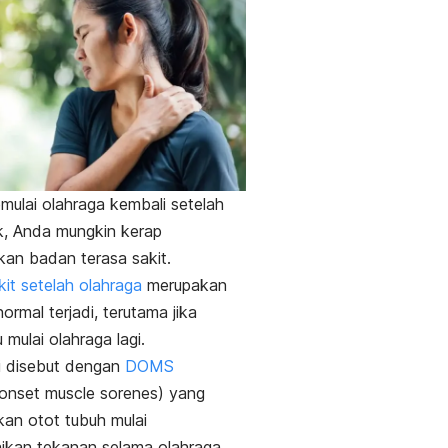
mulai olahraga kembali setelah
k, Anda mungkin kerap
an badan terasa sakit.
it setelah olahraga
merupakan
ormal terjadi, terutama jika
 mulai olahraga lagi.
ni disebut dengan
DOMS
onset muscle sorenes
) yang
an otot tubuh mulai
ikan tekanan selama olahraga.