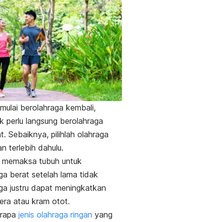
 mulai berolahraga kembali,
k perlu langsung berolahraga
t. Sebaiknya, pilihlah olahraga
an terlebih dahulu.
, memaksa tubuh untuk
ga berat setelah lama tidak
ga justru dapat meningkatkan
dera atau kram otot.
erapa
jenis olahraga ringan
yang