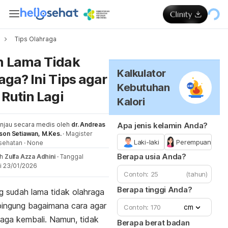
Tips Olahraga
Me
 Lama Tidak
Kalkulator
aga? Ini Tips agar
Kebutuhan
 Rutin Lagi
Kalori
injau secara medis oleh
dr. Andreas
Apa jenis kelamin Anda?
son Setiawan, M.Kes.
·
Magister
Laki-laki
Perempuan
sehatan
·
None
Berapa usia Anda?
eh
Zulfa Azza Adhini
·
Tanggal
i 23/01/2026
(tahun)
Berapa tinggi Anda?
 sudah lama tidak olahraga
bingung bagaimana cara agar
cm
hraga kembali. Namun, tidak
Berapa berat badan