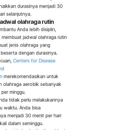
aikkan durasinya menjadi 30
ari selanjutnya.
jadwal olahraga rutin
bantu Anda lebih disiplin,
 membuat jadwal olahraga rutin
at jenis olahraga yang
 beserta dengan durasinya.
acuan,
Centers for Disease
nd
n
merekomendasikan untuk
n olahraga aerobik sebanyak
 per minggu.
nda tidak perlu melakukannya
u waktu. Anda bisa
a menjadi 30 menit per hari
kali dalam seminggu.