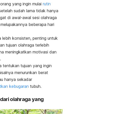
orang yang ingin mulai
rutin
etelah sudah lama tidak hanya
at di awal-awal sesi olahraga
 melupakannya beberapa hari
.
 lebih konsisten, penting untuk
n tujuan olahraga terlebih
na meningkatkan motivasi dan
.
a tentukan tujuan yang ingin
misalnya menurunkan berat
au hanya sekadar
tkan kebugaran
tubuh.
i dari olahraga yang