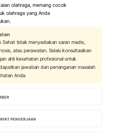
kaian olahraga, memang cocok
uk olahraga yang Anda
ukan.
atan
o Sehat tidak menyediakan saran medis,
nosis, atau perawatan. Selalu konsultasikan
an ahli kesehatan profesional untuk
dapatkan jawaban dan penanganan masalah
ehatan Anda.
MBER
h physical activity do adults need? 
 Centers for Disease Control and 
WAYAT PENGERJAAN
Prevention. Retrieved 01 April 2024,from 
/www.cdc.gov/physicalactivity/basics/adults/
rsi Terbaru