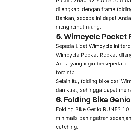
Pacific 2980 RX 9.0 terbuat da
dilengkapi dengan
frame foldin
Bahkan, sepeda ini dapat And
menghemat ruang.
5. Wimcycle Pocket 
Sepeda Lipat Wimcycle ini terb
Wimcycle Pocket Rocket dileng
Anda yang ingin bersepeda di
tercinta.
Selain itu,
folding bike
dari Wim
dan kuat, sehingga dapat men
6. Folding Bike Geni
Folding Bike Genio RUNES 1.0
minimalis dan
ngetren
sepanjan
catching
.