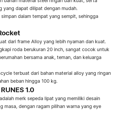
ri bahan material
steel
ringan dan kuat, serta
g
yang dapat dilipat dengan mudah.
a simpan dalam tempat yang sempit, sehingga
Rocket
uat dari frame
Alloy
yang lebih nyaman dan kuat.
kapi roda berukuran 20 inch, sangat cocok untuk
 perumahan bersama anak, teman, dan keluarga
cycle terbuat dari bahan material
alloy
yang ringan
ahan beban hingga 100 kg.
o RUNES 1.0
 adalah
merk
sepeda lipat yang memiliki desain
g masa, dengan ragam pilihan warna yang
eye