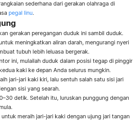
angkaian sederhana dari gerakan olahraga di
rasa
pegal linu
.
gung
kan gerakan peregangan duduk ini sambil duduk.
untuk meningkatkan aliran darah, mengurangi nyeri
buat tubuh lebih leluasa bergerak.
or ini, mulailah duduk dalam posisi tegap di pinggir
n kedua kaki ke depan Anda selurus mungkin.
ari-jari kaki kiri, lalu sentuh salah satu sisi jari
dengan sisi yang searah.
10–30 detik.
Setelah itu, luruskan punggung dengan
mula.
ntuk meraih jari-jari kaki dengan ujung jari tangan