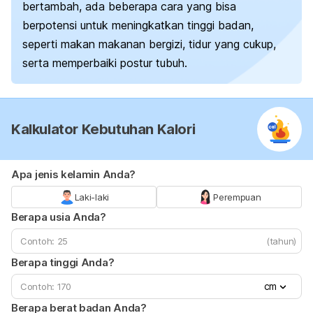
bertambah, ada beberapa cara yang bisa
berpotensi untuk meningkatkan tinggi badan,
seperti makan makanan bergizi, tidur yang cukup,
serta memperbaiki postur tubuh.
Kalkulator Kebutuhan Kalori
Apa jenis kelamin Anda?
Laki-laki
Perempuan
Berapa usia Anda?
(tahun)
Berapa tinggi Anda?
cm
Berapa berat badan Anda?