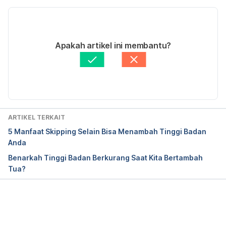
https://medlineplus.gov/genetics/understanding/trait
Versi Terbaru
s/height/
11/06/2024
Growth hormone, athletic performance, and aging. 
Ditulis oleh 
Zulfa Azza Adhini
Apakah artikel ini membantu?
(2021). Retrieved 04 June 2024 from 
Ditinjau secara medis oleh
dr. Patricia Lukas 
https://www.health.harvard.edu/diseases-and-
Goentoro
Diperbarui oleh: 
Fidhia Kemala
conditions/growth-hormone-athletic-performance-
and-aging
Aging changes in body shape (2022). MedlinePlus 
ARTIKEL TERKAIT
Medical Encyclopedia. Retrieved 04 June 2024 
5 Manfaat Skipping Selain Bisa Menambah Tinggi Badan
from 
Anda
https://medlineplus.gov/ency/article/003998.htm
Benarkah Tinggi Badan Berkurang Saat Kita Bertambah
Tua?
HGH (Human Growth Hormone): What It Is, 
Benefits & Side Effects (2022). Cleveland Clinic. 
Retrieved 04 June 2024 from 
https://my.clevelandclinic.org/health/articles/23309
Memuat...
-human-growth-hormone-hgh