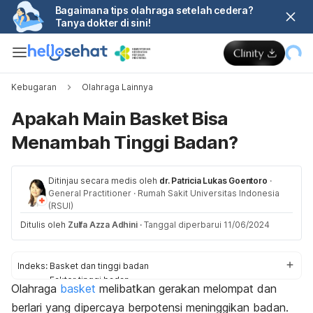
Bagaimana tips olahraga setelah cedera?
Tanya dokter di sini!
Kebugaran
Olahraga Lainnya
Apakah Main Basket Bisa
Menambah Tinggi Badan?
Ditinjau secara medis oleh
dr. Patricia Lukas Goentoro
·
General Practitioner
·
Rumah Sakit Universitas Indonesia
(RSUI)
Ditulis oleh
Zulfa Azza Adhini
·
Tanggal diperbarui 11/06/2024
Indeks:
Basket dan tinggi badan
Faktor tinggi badan
Olahraga
basket
melibatkan gerakan melompat dan
Jenis olahraga
berlari yang dipercaya berpotensi meninggikan badan.