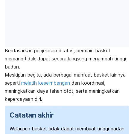
Berdasarkan penjelasan di atas, bermain basket
memang tidak dapat secara langsung menambah tinggi
badan.
Meskipun begitu, ada berbagai manfaat basket lainnya
seperti
melatih keseimbangan
dan koordinasi,
meningkatkan daya tahan otot, serta meningkatkan
kepercayaan diri.
Catatan akhir
Walaupun basket tidak dapat membuat tinggi badan