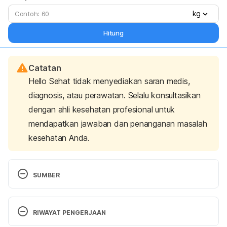
kg
Hitung
Catatan
Hello Sehat tidak menyediakan saran medis,
diagnosis, atau perawatan. Selalu konsultasikan
dengan ahli kesehatan profesional untuk
mendapatkan jawaban dan penanganan masalah
kesehatan Anda.
SUMBER
Is height determined by genetics? (n.d) 
MedlinePlus Genetics. Retrieved 04 June 2024, 
RIWAYAT PENGERJAAN
from 