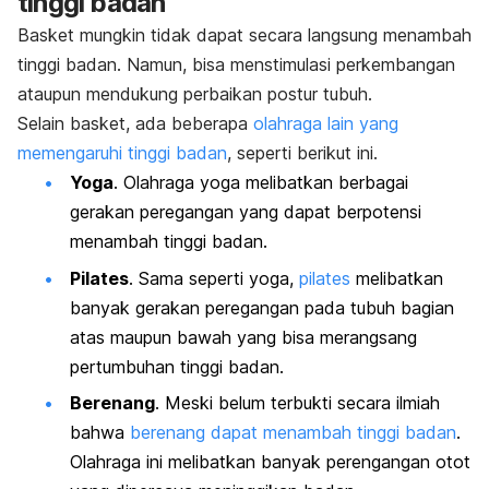
tinggi badan
Basket mungkin tidak dapat secara langsung menambah
tinggi badan. Namun, bisa menstimulasi perkembangan
ataupun mendukung perbaikan postur tubuh.
Selain basket, ada beberapa
olahraga lain yang
memengaruhi tinggi badan
, seperti berikut ini.
Yoga
. Olahraga yoga melibatkan berbagai
gerakan
peregangan
yang dapat berpotensi
menambah tinggi badan.
Pilates
. Sama seperti yoga,
pilates
melibatkan
banyak gerakan
peregangan
pada tubuh bagian
atas maupun bawah yang bisa merangsang
pertumbuhan tinggi badan.
Berenang
. Meski belum terbukti secara ilmiah
bahwa
berenang dapat menambah tinggi badan
.
Olahraga ini melibatkan banyak perengangan otot