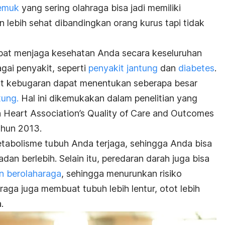
emuk
yang sering olahraga bisa jadi memiliki
n lebih sehat dibandingkan orang kurus tapi tidak
pat menjaga kesehatan Anda secara keseluruhan
ai penyakit, seperti
penyakit jantung
dan
diabetes
.
gkat kebugaran dapat menentukan seberapa besar
tung.
Hal ini dikemukakan dalam penelitian yang
 Heart Association’s Quality of Care and Outcomes
ahun 2013.
tabolisme tubuh Anda terjaga, sehingga Anda bisa
adan berlebih. Selain itu, peredaran darah juga bisa
in berolaharaga
, sehingga menurunkan risiko
hraga juga membuat tubuh lebih lentur, otot lebih
.