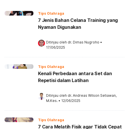
Tips Olahraga
7 Jenis Bahan Celana Training yang
Nyaman Digunakan
Ditinjau oleh 
dr. Dimas Nugroho
•
17/06/2025
Tips Olahraga
Kenali Perbedaan antara Set dan
Repetisi dalam Latihan
Ditinjau oleh 
dr. Andreas Wilson Setiawan, 
M.Kes.
•
12/06/2025
Tips Olahraga
7 Cara Melatih Fisik agar Tidak Cepat