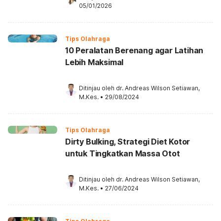
05/01/2026
Tips Olahraga
10 Peralatan Berenang agar Latihan
Lebih Maksimal
Ditinjau oleh 
dr. Andreas Wilson Setiawan, 
M.Kes.
•
29/08/2024
Tips Olahraga
Dirty Bulking, Strategi Diet Kotor
untuk Tingkatkan Massa Otot
Ditinjau oleh 
dr. Andreas Wilson Setiawan, 
M.Kes.
•
27/06/2024