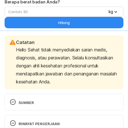
Berapa berat badan Anda?
kg
Hitung
Catatan
Hello Sehat tidak menyediakan saran medis,
diagnosis, atau perawatan. Selalu konsultasikan
dengan ahli kesehatan profesional untuk
mendapatkan jawaban dan penanganan masalah
kesehatan Anda.
SUMBER
Exercise 101: Don’t skip the warm-up or cool-down 
– Harvard Health
. [online] Harvard Health. Available 
RIWAYAT PENGERJAAN
at: http://www.health.harvard.edu/staying-